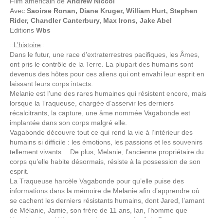
Film américain de
Andrew Niccol
Avec
Saoirse Ronan, Diane Kruger, William Hurt, Stephen
Rider, Chandler Canterbury, Max Irons, Jake Abel
Editions
Wbs
::
L’histoire
::
Dans le futur, une race d’extraterrestres pacifiques, les Âmes,
ont pris le contrôle de la Terre. La plupart des humains sont
devenus des hôtes pour ces aliens qui ont envahi leur esprit en
laissant leurs corps intacts.
Melanie est l’une des rares humaines qui résistent encore, mais
lorsque la Traqueuse, chargée d’asservir les derniers
récalcitrants, la capture, une âme nommée Vagabonde est
implantée dans son corps malgré elle.
Vagabonde découvre tout ce qui rend la vie à l’intérieur des
humains si difficile : les émotions, les passions et les souvenirs
tellement vivants… De plus, Melanie, l’ancienne propriétaire du
corps qu’elle habite désormais, résiste à la possession de son
esprit.
La Traqueuse harcèle Vagabonde pour qu’elle puise des
informations dans la mémoire de Melanie afin d’apprendre où
se cachent les derniers résistants humains, dont Jared, l’amant
de Mélanie, Jamie, son frère de 11 ans, Ian, l’homme que