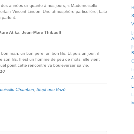
 des années cinquante à nos jours, « Mademoiselle
R
rlain-Vincent Lindon. Une atmosphère particulière, faite
S
 parlent.
Aure Atika, Jean-Marc Thibault
[
A
[
on mari, un bon père, un bon fils. Et puis un jour, il
e son fils. Il est un homme de peu de mots, elle vient
C
el point cette rencontre va bouleverser sa vie.
I
010
J
L
oiselle Chambon
,
Stephane Brizé
L
M