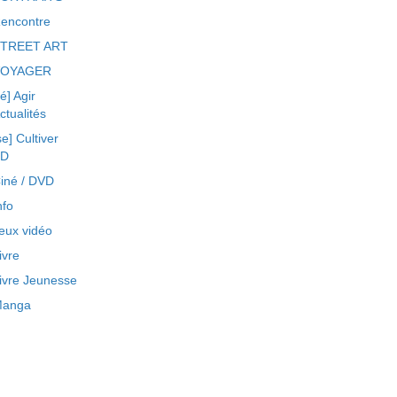
encontre
TREET ART
VOYAGER
ré] Agir
ctualités
se] Cultiver
BD
iné / DVD
nfo
eux vidéo
ivre
ivre Jeunesse
anga