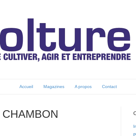
Accueil
Magazines
A propos
Contact
E CHAMBON
C
I
P