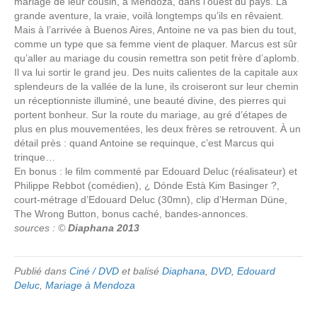
mariage de leur cousin, à Mendoza, dans l’ouest du pays. La
grande aventure, la vraie, voilà longtemps qu’ils en rêvaient.
Mais à l’arrivée à Buenos Aires, Antoine ne va pas bien du tout,
comme un type que sa femme vient de plaquer. Marcus est sûr
qu’aller au mariage du cousin remettra son petit frère d’aplomb.
Il va lui sortir le grand jeu. Des nuits calientes de la capitale aux
splendeurs de la vallée de la lune, ils croiseront sur leur chemin
un réceptionniste illuminé, une beauté divine, des pierres qui
portent bonheur. Sur la route du mariage, au gré d’étapes de
plus en plus mouvementées, les deux frères se retrouvent. À un
détail près : quand Antoine se requinque, c’est Marcus qui
trinque…
En bonus : le film commenté par Edouard Deluc (réalisateur) et
Philippe Rebbot (comédien), ¿ Dónde Està Kim Basinger ?,
court-métrage d’Edouard Deluc (30mn), clip d’Herman Düne,
The Wrong Button, bonus caché, bandes-annonces.
sources : ©
Diaphana 2013
Publié dans
Ciné / DVD
et balisé
Diaphana
,
DVD
,
Edouard
Deluc
,
Mariage à Mendoza