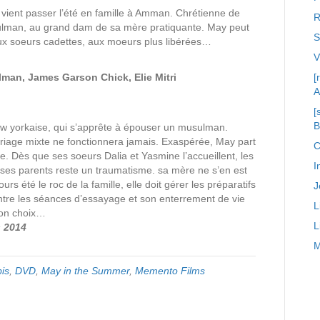
 vient passer l’été en famille à Amman. Chrétienne de
R
sulman, au grand dam de sa mère pratiquante. May peut
S
ux soeurs cadettes, aux moeurs plus libérées…
lman, James Garson Chick, Elie Mitri
[
A
[
ew yorkaise, qui s’apprête à épouser un musulman.
riage mixte ne fonctionnera jamais. Exaspérée, May part
C
. Dès que ses soeurs Dalia et Yasmine l’accueillent, les
I
de ses parents reste un traumatisme. sa mère ne s’en est
s été le roc de la famille, elle doit gérer les préparatifs
J
ntre les séances d’essayage et son enterrement de vie
L
 bon choix…
L
 2014
M
is
,
DVD
,
May in the Summer
,
Memento Films