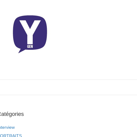
atégories
nterview
ORTRAITS