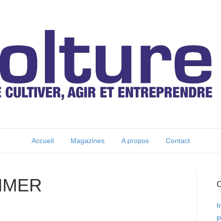
Accueil
Magazines
A propos
Contact
MMER
C
I
P