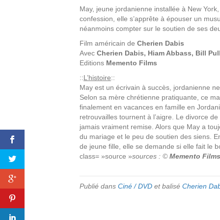
May, jeune jordanienne installée à New York,
confession, elle s’apprête à épouser un mu
néanmoins compter sur le soutien de ses de
Film américain de
Cherien Dabis
Avec
Cherien Dabis, Hiam Abbass, Bill Pul
Editions
Memento Films
::
L’histoire
::
May est un écrivain à succès, jordanienne n
Selon sa mère chrétienne pratiquante, ce ma
finalement en vacances en famille en Jordanie
retrouvailles tournent à l’aigre. Le divorce 
jamais vraiment remise. Alors que May a toujour
du mariage et le peu de soutien des siens. E
de jeune fille, elle se demande si elle fait le
class= »source »
sources : ©
Memento Films
Publié dans
Ciné / DVD
et balisé
Cherien Dab