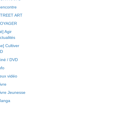
encontre
TREET ART
VOYAGER
ré] Agir
ctualités
se] Cultiver
BD
iné / DVD
nfo
eux vidéo
ivre
ivre Jeunesse
anga