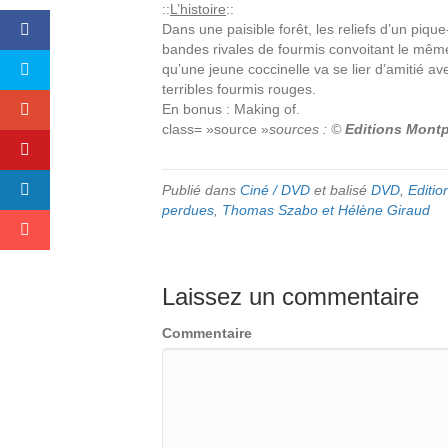
::
L’histoire
::
Dans une paisible forêt, les reliefs d’un pi
bandes rivales de fourmis convoitant le même
qu’une jeune coccinelle va se lier d’amitié a
terribles fourmis rouges.
En bonus : Making of.
class= »source »
sources : ©
Editions Mont
Publié dans
Ciné / DVD
et balisé
DVD
,
Editi
perdues
,
Thomas Szabo et Hélène Giraud
Laissez un commentaire
Commentaire