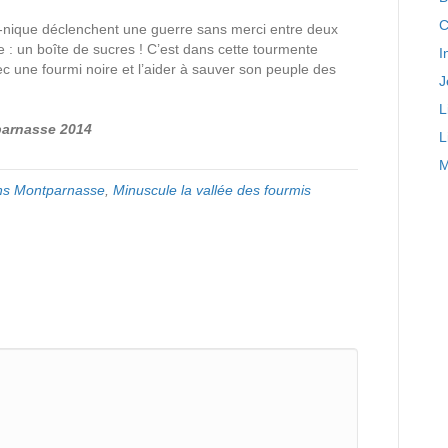
C
que-nique déclenchent une guerre sans merci entre deux
 : un boîte de sucres ! C’est dans cette tourmente
I
vec une fourmi noire et l’aider à sauver son peuple des
J
L
parnasse 2014
L
M
ons Montparnasse
,
Minuscule la vallée des fourmis