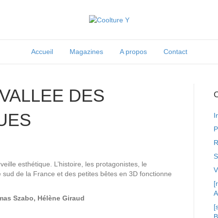
Accueil
Magazines
A propos
Contact
 VALLEE DES
C
UES
I
P
R
S
ille esthétique. L’histoire, les protagonistes, le
 sud de la France et des petites bêtes en 3D fonctionne
[
A
as Szabo, Hélène Giraud
[