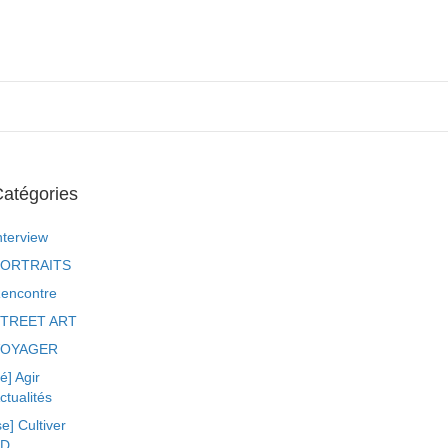
atégories
nterview
ORTRAITS
encontre
TREET ART
VOYAGER
ré] Agir
ctualités
se] Cultiver
BD