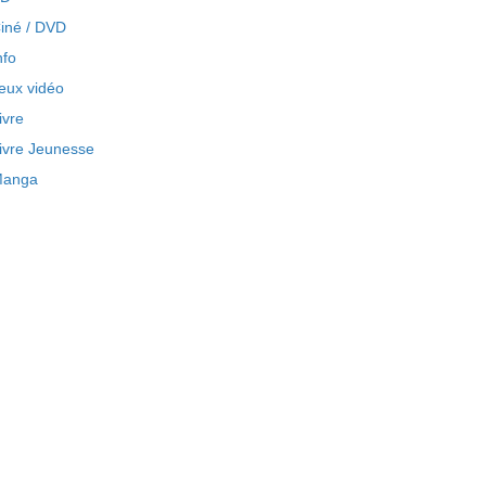
iné / DVD
nfo
eux vidéo
ivre
ivre Jeunesse
anga