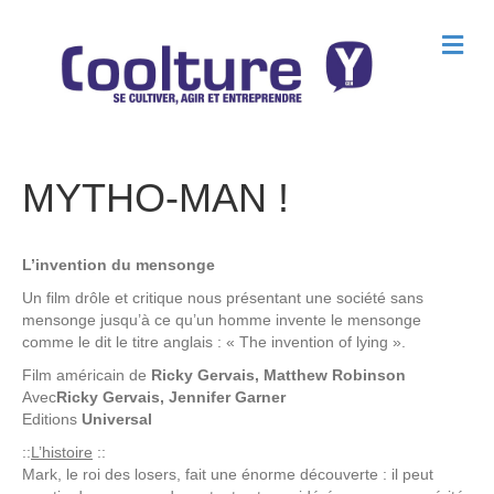
M
e
n
u
MYTHO-MAN !
L’invention du mensonge
Un film drôle et critique nous présentant une société sans
mensonge jusqu’à ce qu’un homme invente le mensonge
comme le dit le titre anglais : « The invention of lying ».
Film américain de
Ricky Gervais, Matthew Robinson
Avec
Ricky Gervais, Jennifer Garner
Editions
Universal
::
L’histoire
::
Mark, le roi des losers, fait une énorme découverte : il peut