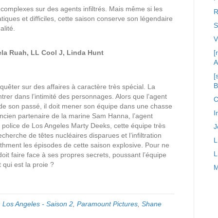
 complexes sur des agents infiltrés. Mais même si les
R
ques et difficiles, cette saison conserve son légendaire
S
lité.
ela Ruah, LL Cool J, Linda Hunt
[
A
[
uêter sur des affaires à caractère très spécial. La
ntrer dans l’intimité des personnages. Alors que l’agent
C
 de son passé, il doit mener son équipe dans une chasse
I
ancien partenaire de la marine Sam Hanna, l’agent
la police de Los Angeles Marty Deeks, cette équipe très
J
echerche de têtes nucléaires disparues et l’infiltration
L
thment les épisodes de cette saison explosive. Pour ne
L
 doit faire face à ses propres secrets, poussant l’équipe
 qui est la proie ?
M
 Los Angeles - Saison 2
,
Paramount Pictures
,
Shane