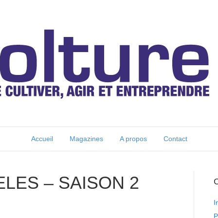
Accueil
Magazines
A propos
Contact
ELES – SAISON 2
C
I
P