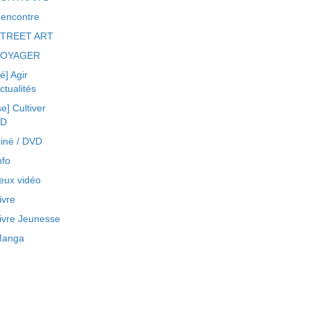
encontre
TREET ART
VOYAGER
ré] Agir
ctualités
se] Cultiver
BD
iné / DVD
nfo
eux vidéo
ivre
ivre Jeunesse
anga