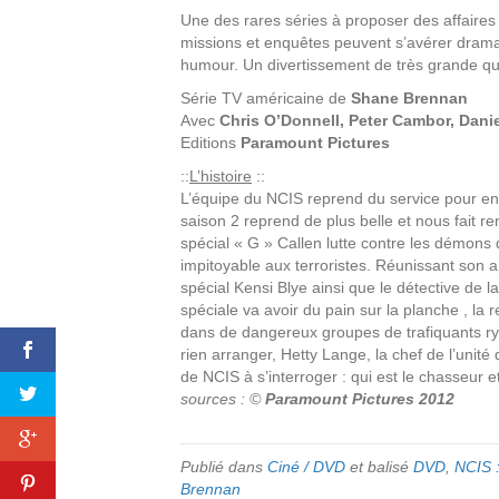
Une des rares séries à proposer des affaires
missions et enquêtes peuvent s’avérer dramati
humour. Un divertissement de très grande qua
Série TV américaine de
Shane Brennan
Avec
Chris O’Donnell, Peter Cambor, Dani
Editions
Paramount Pictures
::
L’histoire
::
L’équipe du NCIS reprend du service pour enq
saison 2 reprend de plus belle et nous fait re
spécial « G » Callen lutte contre les démons
impitoyable aux terroristes. Réunissant son 
spécial Kensi Blye ainsi que le détective de 
spéciale va avoir du pain sur la planche , la r
dans de dangereux groupes de trafiquants ry
rien arranger, Hetty Lange, la chef de l’unité
de NCIS à s’interroger : qui est le chasseur et
sources : ©
Paramount Pictures 2012
Publié dans
Ciné / DVD
et balisé
DVD
,
NCIS :
Brennan