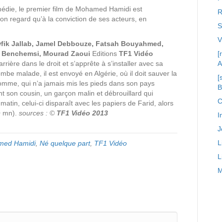
omédie, le premier film de Mohamed Hamidi est
R
son regard qu’à la conviction de ses acteurs, en
S
fik Jallab, Jamel Debbouze, Fatsah Bouyahmed,
d Benchemsi, Mourad Zaoui
Editions
TF1 Vidéo
[
arrière dans le droit et s’apprête à s’installer avec sa
A
mbe malade, il est envoyé en Algérie, où il doit sauver la
[
homme, qui n’a jamais mis les pieds dans son pays
nt son cousin, un garçon malin et débrouillard qui
C
matin, celui-ci disparaît avec les papiers de Farid, alors
0 mn).
sources : ©
TF1 Vidéo 2013
I
J
L
ed Hamidi
,
Né quelque part
,
TF1 Vidéo
L
M