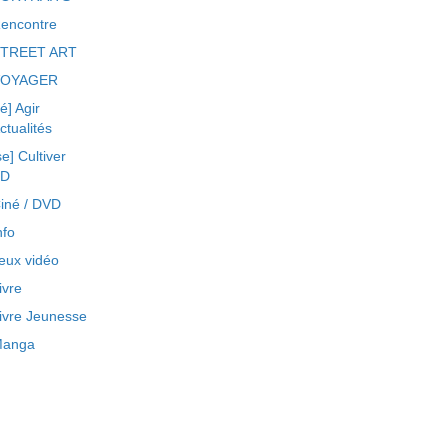
encontre
TREET ART
VOYAGER
ré] Agir
ctualités
se] Cultiver
BD
iné / DVD
nfo
eux vidéo
ivre
ivre Jeunesse
anga