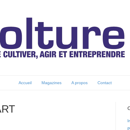
Accueil
Magazines
A propos
Contact
ART
C
I
P