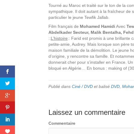
Tourné au Maroc et traité sur le ton de la c
sympathique. Il doit autant à la fraîcheur de 
particulier le jeune Tewfik Jallab.
Film français de
Mohamed Hamidi
Avec
Tew
Abdelkader Secteur, Malik Bentalha, Feh
::
L’histoire
:: Farid est promis à une brillante c
petite-amie, Audrey. Mais lorsque son père to
maison familiale de la démolition. Le jeune 
d’origine, y rencontre sa famille. Et notamme
donnerait cher pour s’installer en France. Un 
bloqué en Algérie… En bonus : making of (3
Publié dans
Ciné / DVD
et balisé
DVD
,
Moham
Laissez un commentaire
Commentaire