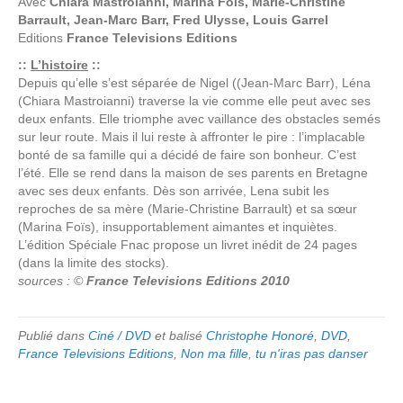
Avec
Chiara Mastroianni, Marina Foïs, Marie-Christine
Barrault, Jean-Marc Barr, Fred Ulysse, Louis Garrel
Editions
France Televisions Editions
::
L’histoire
::
Depuis qu’elle s’est séparée de Nigel ((Jean-Marc Barr), Léna
(Chiara Mastroianni) traverse la vie comme elle peut avec ses
deux enfants. Elle triomphe avec vaillance des obstacles semés
sur leur route. Mais il lui reste à affronter le pire : l’implacable
bonté de sa famille qui a décidé de faire son bonheur. C’est
l’été. Elle se rend dans la maison de ses parents en Bretagne
avec ses deux enfants. Dès son arrivée, Lena subit les
reproches de sa mère (Marie-Christine Barrault) et sa sœur
(Marina Foïs), insupportablement aimantes et inquiètes.
L’édition Spéciale Fnac propose un livret inédit de 24 pages
(dans la limite des stocks).
sources : ©
France Televisions Editions 2010
Publié dans
Ciné / DVD
et balisé
Christophe Honoré
,
DVD
,
France Televisions Editions
,
Non ma fille
,
tu n'iras pas danser