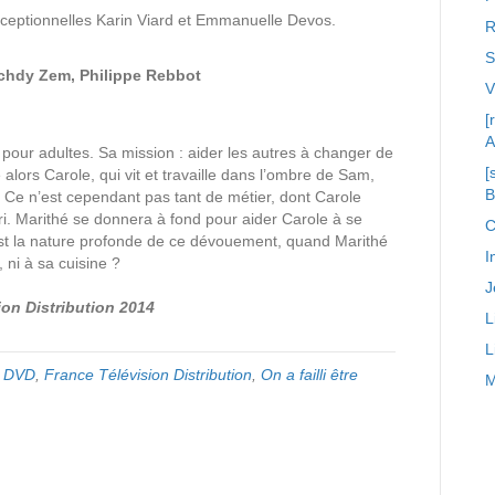
exceptionnelles Karin Viard et Emmanuelle Devos.
R
S
chdy Zem, Philippe Rebbot
[
A
 pour adultes. Sa mission : aider les autres à changer de
[
 alors Carole, qui vit et travaille dans l’ombre de Sam,
. Ce n’est cependant pas tant de métier, dont Carole
i. Marithé se donnera à fond pour aider Carole à se
C
est la nature profonde de ce dévouement, quand Marithé
I
ni à sa cuisine ?
J
ion Distribution 2014
L
L
,
DVD
,
France Télévision Distribution
,
On a failli être
M