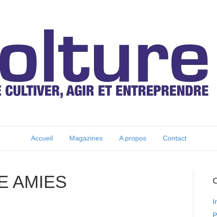
Accueil
Magazines
A propos
Contact
RE AMIES
C
I
P