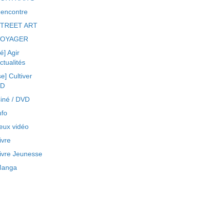
encontre
TREET ART
VOYAGER
ré] Agir
ctualités
se] Cultiver
BD
iné / DVD
nfo
eux vidéo
ivre
ivre Jeunesse
anga