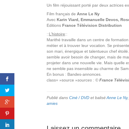
Un film réjouissant porté par deux actrices 
Film français de
Anne Le Ny
Avec
Karin Viard, Emmanuelle Devos, Ros
Editions
France Télévision Distribution
::
L’histoire
::
Marithé travaille dans un centre de formation
métier et à trouver leur vocation. Se présente
son mari, énergique et talentueux chef étoilé
semble avoir besoin de changer, mais de mar
projeter dans une nouvelle vie. Mais quelle 
ne semble pas insensible au charme de Sam, 
En bonus : Bandes-annonces.
class= »source »
sources : ©
France Télévis
Publié dans
Ciné / DVD
et balisé
Anne Le Ny
amies
Laissez un commentaire