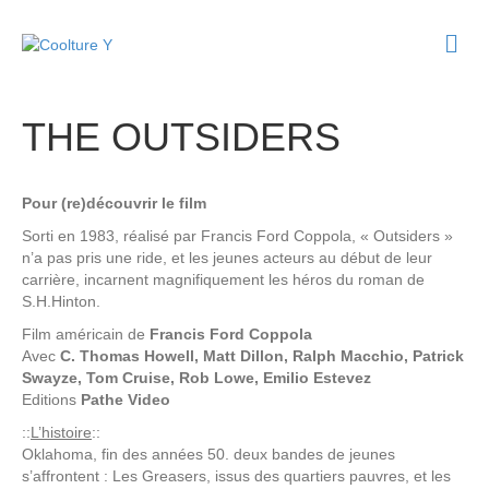
M
e
n
u
THE OUTSIDERS
Pour (re)découvrir le film
Sorti en 1983, réalisé par Francis Ford Coppola, « Outsiders »
n’a pas pris une ride, et les jeunes acteurs au début de leur
carrière, incarnent magnifiquement les héros du roman de
S.H.Hinton.
Film américain de
Francis Ford Coppola
Avec
C. Thomas Howell, Matt Dillon, Ralph Macchio, Patrick
Swayze, Tom Cruise, Rob Lowe, Emilio Estevez
Editions
Pathe Video
::
L’histoire
::
Oklahoma, fin des années 50. deux bandes de jeunes
s’affrontent : Les Greasers, issus des quartiers pauvres, et les