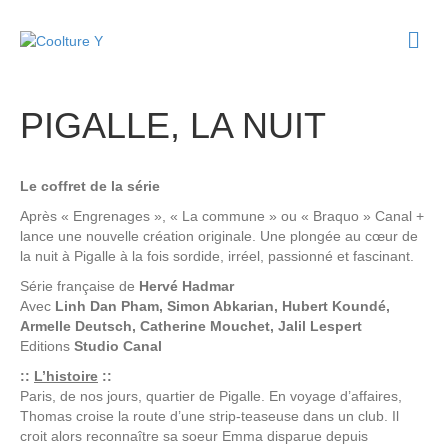
M
e
n
u
PIGALLE, LA NUIT
Le coffret de la série
Après « Engrenages », « La commune » ou « Braquo » Canal +
lance une nouvelle création originale. Une plongée au cœur de
la nuit à Pigalle à la fois sordide, irréel, passionné et fascinant.
Série française de
Hervé Hadmar
Avec
Linh Dan Pham, Simon Abkarian, Hubert Koundé,
Armelle Deutsch, Catherine Mouchet, Jalil Lespert
Editions
Studio Canal
::
L’histoire
::
Paris, de nos jours, quartier de Pigalle. En voyage d’affaires,
Thomas croise la route d’une strip-teaseuse dans un club. Il
croit alors reconnaître sa soeur Emma disparue depuis