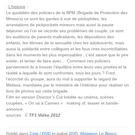
::
L’histoire
::
Le quotidien des policiers de la BPM (Brigade de Protection des
Mineurs) ce sont les gardes à vue de pédophiles, les
arrestations de pickpockets mineurs mais aussi la pause
déjeuner où l’on se raconte ses problèmes de couple, ce sont
les auditions de parents maltraitants, les dépositions des
enfants, les dérives de la sexualité chez les adolescents, mais
aussi la solidarité entre collègues et les fous rires incontrôlables
dans les moments les plus impensables , c’est savoir que le pire
existe, et tenter de faire avec… Comment ces policiers
parviennent-ils à trouver l’équilibre entre leurs vies privées et la
réalité à laquelle ils sont confrontés, tous les jours ? Fred,
l’écorché du groupe, aura du mal à supporter le regard de
Melissa, mandatée par le ministère de l’intérieur pour réaliser un
livre de photos sur cette brigade…
Film en version Director’s Cut inédite au cinéma, scènes
coupées, « On va à Cannes » : making of, teaser et bande-
annonce.
sources : ©
TF1 Vidéo 2012
Publié dans
Ciné / DVD
et balisé
DVD
,
Maïwenn Le Besco
,