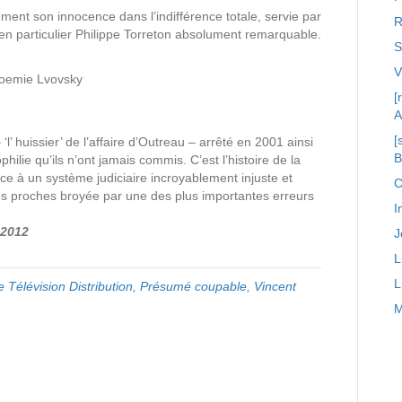
ment son innocence dans l’indifférence totale, servie par
R
en particulier Philippe Torreton absolument remarquable.
S
 Noemie Lvovsky
[
A
[
‘l’ huissier’ de l’affaire d’Outreau – arrêté en 2001 ainsi
lie qu’ils n’ont jamais commis. C’est l’histoire de la
e à un système judiciaire incroyablement injuste et
C
 ses proches broyée par une des plus importantes erreurs
I
 2012
J
L
L
 Télévision Distribution
,
Présumé coupable
,
Vincent
M