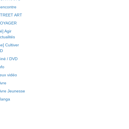
encontre
TREET ART
VOYAGER
ré] Agir
ctualités
se] Cultiver
BD
iné / DVD
nfo
eux vidéo
ivre
ivre Jeunesse
anga