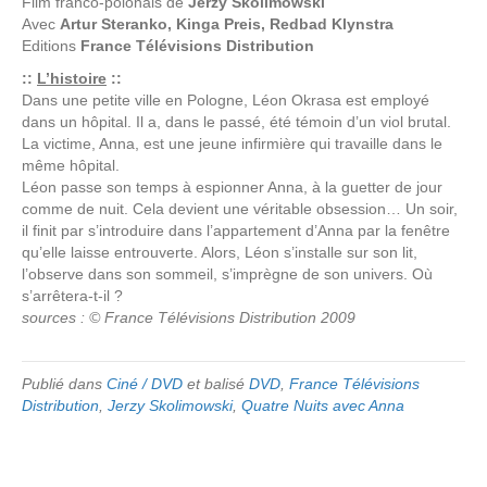
Film franco-polonais de
Jerzy Skolimowski
Avec
Artur Steranko, Kinga Preis, Redbad Klynstra
Editions
France Télévisions Distribution
::
L’histoire
::
Dans une petite ville en Pologne, Léon Okrasa est employé
dans un hôpital. Il a, dans le passé, été témoin d’un viol brutal.
La victime, Anna, est une jeune infirmière qui travaille dans le
même hôpital.
Léon passe son temps à espionner Anna, à la guetter de jour
comme de nuit. Cela devient une véritable obsession… Un soir,
il finit par s’introduire dans l’appartement d’Anna par la fenêtre
qu’elle laisse entrouverte. Alors, Léon s’installe sur son lit,
l’observe dans son sommeil, s’imprègne de son univers. Où
s’arrêtera-t-il ?
sources : © France Télévisions Distribution 2009
Publié dans
Ciné / DVD
et balisé
DVD
,
France Télévisions
Distribution
,
Jerzy Skolimowski
,
Quatre Nuits avec Anna