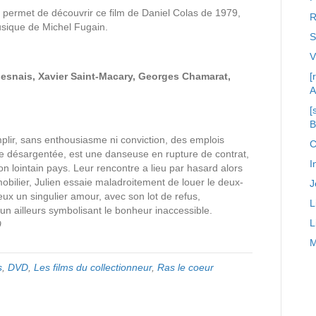
» permet de découvrir ce film de Daniel Colas de 1979,
R
ique de Michel Fugain.
S
hesnais, Xavier Saint-Macary, Georges Chamarat,
[
A
[
mplir, sans enthousiasme ni conviction, des emplois
C
re désargentée, est une danseuse en rupture de contrat,
I
on lointain pays. Leur rencontre a lieu par hasard alors
bilier, Julien essaie maladroitement de louer le deux-
J
eux un singulier amour, avec son lot de refus,
L
 un ailleurs symbolisant le bonheur inaccessible.
L
9
M
s
,
DVD
,
Les films du collectionneur
,
Ras le coeur