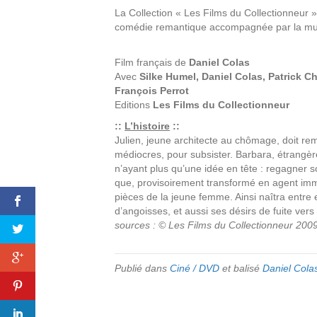
La Collection « Les Films du Collectionneur 
comédie remantique accompagnée par la mus
Film français de
Daniel Colas
Avec
Silke Humel, Daniel Colas, Patrick C
François Perrot
Editions
Les Films du Collectionneur
::
L’histoire
::
Julien, jeune architecte au chômage, doit re
médiocres, pour subsister. Barbara, étrangè
n’ayant plus qu’une idée en tête : regagner s
que, provisoirement transformé en agent immo
pièces de la jeune femme. Ainsi naîtra entre 
d’angoisses, et aussi ses désirs de fuite vers
sources : © Les Films du Collectionneur 200
Publié dans
Ciné / DVD
et balisé
Daniel Cola