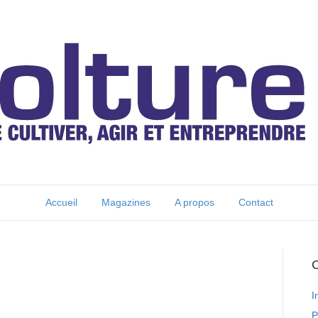
Accueil
Magazines
A propos
Contact
C
I
P