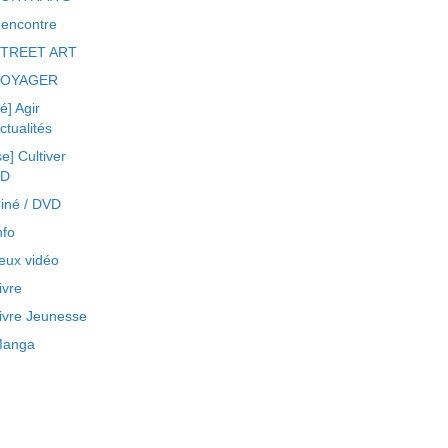
encontre
TREET ART
VOYAGER
ré] Agir
ctualités
se] Cultiver
BD
iné / DVD
nfo
eux vidéo
ivre
ivre Jeunesse
anga