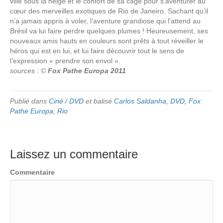
ville sous la neige et le confort de sa cage pour s’aventurer au
cœur des merveilles exotiques de Rio de Janeiro. Sachant qu’il
n’a jamais appris à voler, l’aventure grandiose qui l’attend au
Brésil va lui faire perdre quelques plumes ! Heureusement, ses
nouveaux amis hauts en couleurs sont prêts à tout réveiller le
héros qui est en lui, et lui faire découvrir tout le sens de
l’expression « prendre son envol ».
sources : ©
Fox Pathe Europa 2011
Publié dans
Ciné / DVD
et balisé
Carlos Saldanha
,
DVD
,
Fox
Pathe Europa
,
Rio
Laissez un commentaire
Commentaire