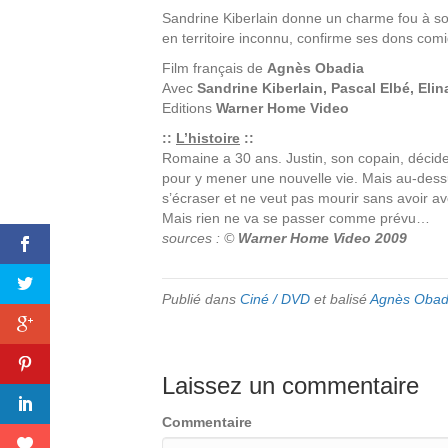
Sandrine Kiberlain donne un charme fou à so
en territoire inconnu, confirme ses dons com
Film français de
Agnès Obadia
Avec
Sandrine Kiberlain, Pascal Elbé, Eli
Editions
Warner Home Video
::
L’histoire
::
Romaine a 30 ans. Justin, son copain, déci
pour y mener une nouvelle vie. Mais au-dess
s’écraser et ne veut pas mourir sans avoir avo
Mais rien ne va se passer comme prévu…
sources : ©
Warner Home Video 2009
Publié dans
Ciné / DVD
et balisé
Agnès Obad
Laissez un commentaire
Commentaire