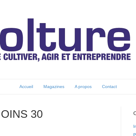
Accueil
Magazines
A propos
Contact
OINS 30
C
I
P