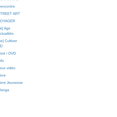
encontre
TREET ART
VOYAGER
ré] Agir
ctualités
se] Cultiver
BD
iné / DVD
nfo
eux vidéo
ivre
ivre Jeunesse
anga