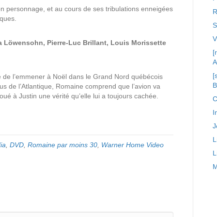
n personnage, et au cours de ses tribulations enneigées
R
iques.
S
na Löwensohn, Pierre-Luc Brillant, Louis Morissette
[
A
[
de de l’emmener à Noël dans le Grand Nord québécois
us de l’Atlantique, Romaine comprend que l’avion va
ué à Justin une vérité qu’elle lui a toujours cachée.
C
I
J
L
ia
,
DVD
,
Romaine par moins 30
,
Warner Home Video
L
M