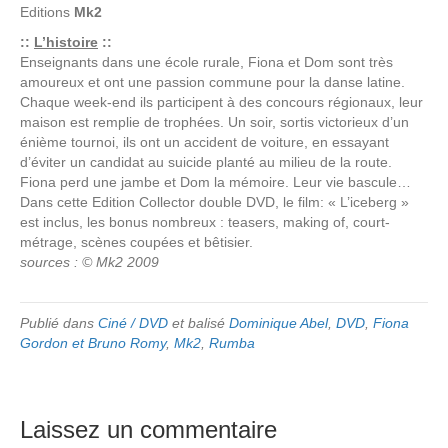
Editions
Mk2
::
L’histoire
::
Enseignants dans une école rurale, Fiona et Dom sont très
amoureux et ont une passion commune pour la danse latine.
Chaque week-end ils participent à des concours régionaux, leur
maison est remplie de trophées. Un soir, sortis victorieux d’un
énième tournoi, ils ont un accident de voiture, en essayant
d’éviter un candidat au suicide planté au milieu de la route.
Fiona perd une jambe et Dom la mémoire. Leur vie bascule…
Dans cette Edition Collector double DVD, le film: « L’iceberg »
est inclus, les bonus nombreux : teasers, making of, court-
métrage, scènes coupées et bêtisier.
sources : © Mk2 2009
Publié dans
Ciné / DVD
et balisé
Dominique Abel
,
DVD
,
Fiona
Gordon et Bruno Romy
,
Mk2
,
Rumba
Laissez un commentaire