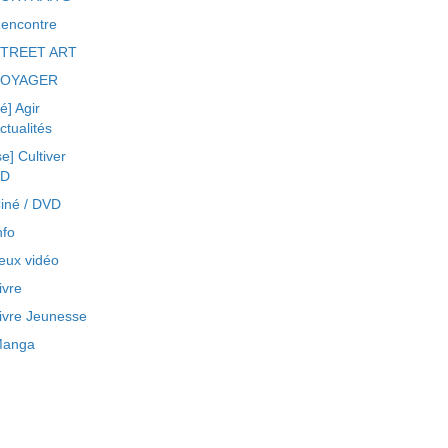
encontre
TREET ART
VOYAGER
ré] Agir
ctualités
se] Cultiver
BD
iné / DVD
nfo
eux vidéo
ivre
ivre Jeunesse
anga