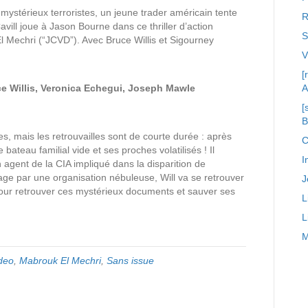
 mystérieux terroristes, un jeune trader américain tente
R
vill joue à Jason Bourne dans ce thriller d’action
S
 Mechri (“JCVD”). Avec Bruce Willis et Sigourney
[
ce Willis, Veronica Echegui, Joseph Mawle
A
[
es, mais les retrouvailles sont de courte durée : après
C
 bateau familial vide et ses proches volatilisés ! Il
I
 agent de la CIA impliqué dans la disparition de
age par une organisation nébuleuse, Will va se retrouver
J
our retrouver ces mystérieux documents et sauver ses
L
L
M
deo
,
Mabrouk El Mechri
,
Sans issue