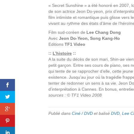
« Secret Sunshine » a été honoré en 2007, lor
de son actrice Jeon Do-yeon, prix d’interprét
film intimiste et romantique puis glisse vers l
vivant au rythme des états d’âme de l’héroïn
Film sud-coréen de
Lee Chang Dong
Avec
Jeon Do-Yeon, Song Kang-Ho
Editions
TF1 Video
::
L’histoire
::
A la suite du décès de son mari, Shin-ae vient 
petit garçon. Entre ses cours de piano, ses n
qui tente de se rapprocher d’elle, cette jeu
existence. Jusqu’au jour où la tragédie fra
tenter de redonner un sens à sa vie. Jeon Do
d’interprétation à Cannes. En bonus, entretie
sources : © TF1 Video 2008
Publié dans
Ciné / DVD
et balisé
DVD
,
Lee C