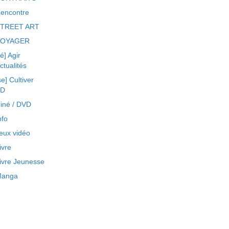
encontre
TREET ART
VOYAGER
ré] Agir
ctualités
se] Cultiver
BD
iné / DVD
nfo
eux vidéo
ivre
ivre Jeunesse
anga