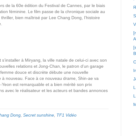
s de la 60e édition du Festival de Cannes, par le biais
R
ation féminine. Le film passe de la chronique sociale au
S
e thriller, bien maîtrisé par Lee Chang Dong, l’histoire
e.
[
A
[
s’installer à Miryang, la ville natale de celui-ci avec son
C
ouvelles relations et Jong-Chan, le patron d’un garage
I
ne femme douce et discrète débute une nouvelle
ppe à nouveau. Face à ce nouveau drame, Shin-ae va
J
-Yeon est remarquable et a bien mérité son prix
L
ns avec le réalisateur et les acteurs et bandes annonces
L
M
hang Dong
,
Secret sunshine
,
TF1 Vidéo