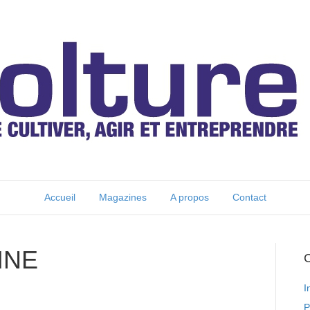
Accueil
Magazines
A propos
Contact
INE
C
I
P