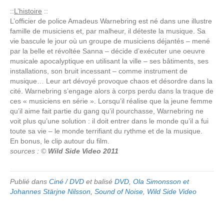
::
L’histoire
::
L’officier de police Amadeus Warnebring est né dans une illustre
famille de musiciens et, par malheur, il déteste la musique. Sa
vie bascule le jour où un groupe de musiciens déjantés – mené
par la belle et révoltée Sanna – décide d’exécuter une oeuvre
musicale apocalyptique en utilisant la ville – ses bâtiments, ses
installations, son bruit incessant – comme instrument de
musique… Leur art dévoyé provoque chaos et désordre dans la
cité. Warnebring s’engage alors à corps perdu dans la traque de
ces « musiciens en série ». Lorsqu’il réalise que la jeune femme
qu’il aime fait partie du gang qu’il pourchasse, Warnebring ne
voit plus qu’une solution : il doit entrer dans le monde qu’il a fui
toute sa vie – le monde terrifiant du rythme et de la musique.
En bonus, le clip autour du film.
sources : ©
Wild Side Video 2011
Publié dans
Ciné / DVD
et balisé
DVD
,
Ola Simonsson et
Johannes Stärjne Nilsson
,
Sound of Noise
,
Wild Side Video