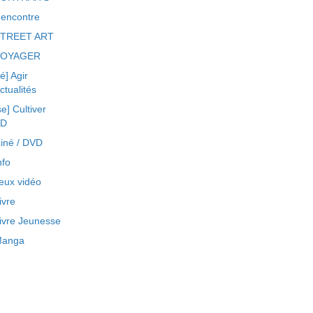
encontre
TREET ART
VOYAGER
ré] Agir
ctualités
se] Cultiver
BD
iné / DVD
nfo
eux vidéo
ivre
ivre Jeunesse
anga