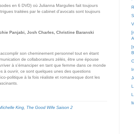
isodes en 6 DVD) où Julianna Margulies fait toujours
R
trigues traitées par le cabinet d’avocats sont toujours
S
chie Panjabi, Josh Charles, Christine Baranski
[
A
[
, accomplir son cheminement personnel tout en étant
munication de collaborateurs zélés, être une épouse
C
 arriver à s’émanciper en tant que femme dans ce monde
I
es à ouvrir, ce sont quelques unes des questions
ico-politique à la fois réaliste et romanesque dont les
J
scinants.
L
L
M
Michelle King
,
The Good Wife Saison 2