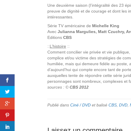
Une deuxième saison (l’intégralité des 23 ép
preuve de dignité et de courage et dont les in
intéressantes.
Série TV américaine de
Michelle King
Avec
Julianna Margulies, Matt Czuchry, Ar
Editions
CBS
::
L’histoire
::
Comment concilier vie privée et vie publique
complice et/ou victime des stratégies de com
humiliée, mais qui demeure fidèle au poste,
d’aujourd’hui qui compte encore tant de port
auxquelles tente de répondre cette série jurid
personnages sont nombreux, complexes et fa
sources : ©
CBS 2012
Publié dans
Ciné / DVD
et balisé
CBS
,
DVD
,
Laissez un commentaire