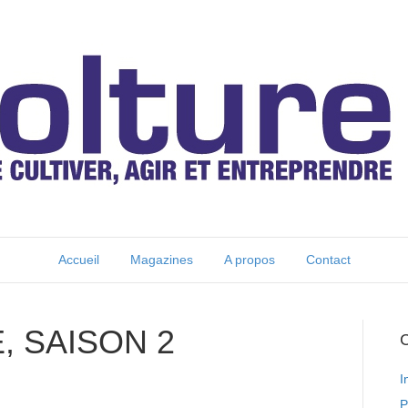
Accueil
Magazines
A propos
Contact
, SAISON 2
C
I
P