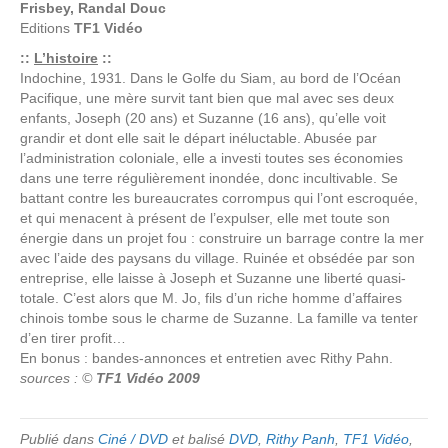
Frisbey, Randal Douc
Editions
TF1 Vidéo
::
L’histoire
::
Indochine, 1931. Dans le Golfe du Siam, au bord de l’Océan
Pacifique, une mère survit tant bien que mal avec ses deux
enfants, Joseph (20 ans) et Suzanne (16 ans), qu’elle voit
grandir et dont elle sait le départ inéluctable. Abusée par
l’administration coloniale, elle a investi toutes ses économies
dans une terre régulièrement inondée, donc incultivable. Se
battant contre les bureaucrates corrompus qui l’ont escroquée,
et qui menacent à présent de l’expulser, elle met toute son
énergie dans un projet fou : construire un barrage contre la mer
avec l’aide des paysans du village. Ruinée et obsédée par son
entreprise, elle laisse à Joseph et Suzanne une liberté quasi-
totale. C’est alors que M. Jo, fils d’un riche homme d’affaires
chinois tombe sous le charme de Suzanne. La famille va tenter
d’en tirer profit…
En bonus : bandes-annonces et entretien avec Rithy Pahn.
sources : ©
TF1 Vidéo 2009
Publié dans
Ciné / DVD
et balisé
DVD
,
Rithy Panh
,
TF1 Vidéo
,