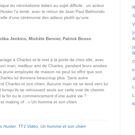
que du néoréalisme italien au sujet difficile : un acteur
R
Huster l’a tenté, avec le retour de Jean Paul Belmondo.
S
celle d’une cérémonie des adieux plutôt qu’une
[
lika Jenkins, Michèle Bernier, Patrick Bosso
A
[
iage à Charles et le met à la porte de chez elle, avec
C
 son mari, meilleur ami de Charles, pendant leurs années
I
la jeune employée de maison ne peut lui offrir que son
 Charles lui donnera beaucoup plus. Sans autre
J
nd Charles et son chien. Aucune main ne se tend vers lui
L
 Et lorsqu’ils se retrouvent seuls sur cette voie de chemin
L
-il la fin ou le commencement d’une autre vie ?
et making of : « Un homme et son chien .
M
s Huster
,
TF1 Vidéo
,
Un homme et son chien