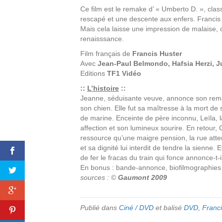
Ce film est le remake d’ « Umberto D. », classi
rescapé et une descente aux enfers. Francis 
Mais cela laisse une impression de malaise, 
renaisssance.
Film français de
Francis Huster
Avec
Jean-Paul Belmondo, Hafsia Herzi, Ju
Editions
TF1 Vidéo
::
L’histoire
::
Jeanne, séduisante veuve, annonce son remar
son chien. Elle fut sa maîtresse à la mort de
de marine. Enceinte de père inconnu, Leïla, 
affection et son lumineux sourire. En retour,
ressource qu’une maigre pension, la rue atte
et sa dignité lui interdit de tendre la sienne.
de fer le fracas du train qui fonce annonce-t
En bonus : bande-annonce, biofilmographies 
sources : ©
Gaumont 2009
Publié dans
Ciné / DVD
et balisé
DVD
,
Franci