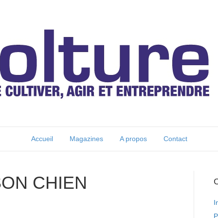
Accueil
Magazines
A propos
Contact
SON CHIEN
C
I
P