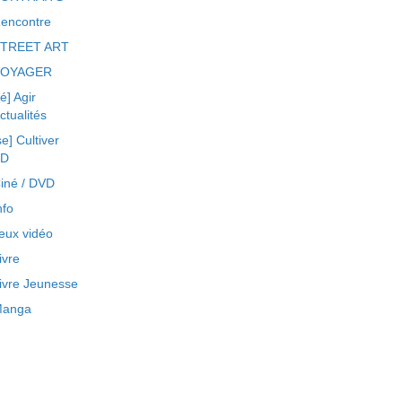
encontre
TREET ART
VOYAGER
ré] Agir
ctualités
se] Cultiver
BD
iné / DVD
nfo
eux vidéo
ivre
ivre Jeunesse
anga