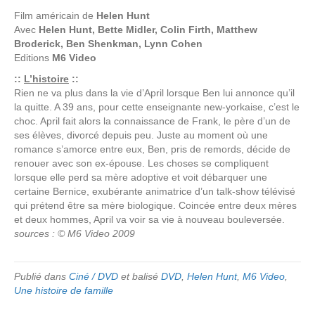
Film américain de
Helen Hunt
Avec
Helen Hunt, Bette Midler, Colin Firth, Matthew
Broderick, Ben Shenkman, Lynn Cohen
Editions
M6 Video
::
L’histoire
::
Rien ne va plus dans la vie d’April lorsque Ben lui annonce qu’il
la quitte. A 39 ans, pour cette enseignante new-yorkaise, c’est le
choc. April fait alors la connaissance de Frank, le père d’un de
ses élèves, divorcé depuis peu. Juste au moment où une
romance s’amorce entre eux, Ben, pris de remords, décide de
renouer avec son ex-épouse. Les choses se compliquent
lorsque elle perd sa mère adoptive et voit débarquer une
certaine Bernice, exubérante animatrice d’un talk-show télévisé
qui prétend être sa mère biologique. Coincée entre deux mères
et deux hommes, April va voir sa vie à nouveau bouleversée.
sources : © M6 Video 2009
Publié dans
Ciné / DVD
et balisé
DVD
,
Helen Hunt
,
M6 Video
,
Une histoire de famille