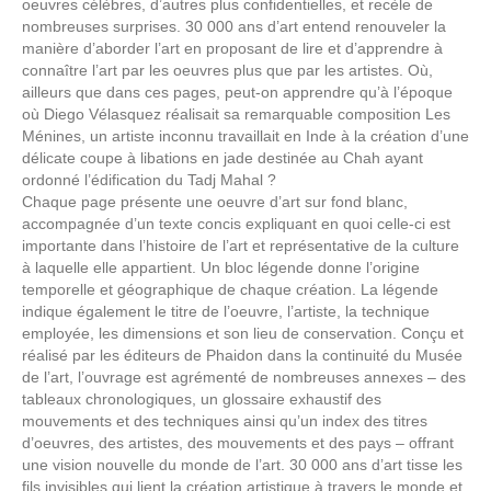
oeuvres célèbres, d’autres plus confidentielles, et recèle de
nombreuses surprises. 30 000 ans d’art entend renouveler la
manière d’aborder l’art en proposant de lire et d’apprendre à
connaître l’art par les oeuvres plus que par les artistes. Où,
ailleurs que dans ces pages, peut-on apprendre qu’à l’époque
où Diego Vélasquez réalisait sa remarquable composition Les
Ménines, un artiste inconnu travaillait en Inde à la création d’une
délicate coupe à libations en jade destinée au Chah ayant
ordonné l’édification du Tadj Mahal ?
Chaque page présente une oeuvre d’art sur fond blanc,
accompagnée d’un texte concis expliquant en quoi celle-ci est
importante dans l’histoire de l’art et représentative de la culture
à laquelle elle appartient. Un bloc légende donne l’origine
temporelle et géographique de chaque création. La légende
indique également le titre de l’oeuvre, l’artiste, la technique
employée, les dimensions et son lieu de conservation. Conçu et
réalisé par les éditeurs de Phaidon dans la continuité du Musée
de l’art, l’ouvrage est agrémenté de nombreuses annexes – des
tableaux chronologiques, un glossaire exhaustif des
mouvements et des techniques ainsi qu’un index des titres
d’oeuvres, des artistes, des mouvements et des pays – offrant
une vision nouvelle du monde de l’art. 30 000 ans d’art tisse les
fils invisibles qui lient la création artistique à travers le monde et