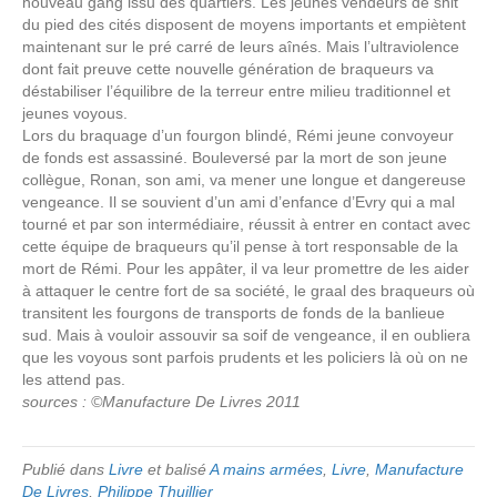
nouveau gang issu des quartiers. Les jeunes vendeurs de shit
du pied des cités disposent de moyens importants et empiètent
maintenant sur le pré carré de leurs aînés. Mais l’ultraviolence
dont fait preuve cette nouvelle génération de braqueurs va
déstabiliser l’équilibre de la terreur entre milieu traditionnel et
jeunes voyous.
Lors du braquage d’un fourgon blindé, Rémi jeune convoyeur
de fonds est assassiné. Bouleversé par la mort de son jeune
collègue, Ronan, son ami, va mener une longue et dangereuse
vengeance. Il se souvient d’un ami d’enfance d’Evry qui a mal
tourné et par son intermédiaire, réussit à entrer en contact avec
cette équipe de braqueurs qu’il pense à tort responsable de la
mort de Rémi. Pour les appâter, il va leur promettre de les aider
à attaquer le centre fort de sa société, le graal des braqueurs où
transitent les fourgons de transports de fonds de la banlieue
sud. Mais à vouloir assouvir sa soif de vengeance, il en oubliera
que les voyous sont parfois prudents et les policiers là où on ne
les attend pas.
sources : ©Manufacture De Livres 2011
Publié dans
Livre
et balisé
A mains armées
,
Livre
,
Manufacture
De Livres
,
Philippe Thuillier