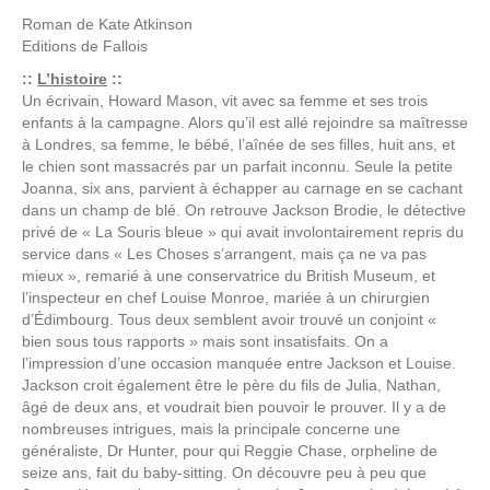
Roman de
Kate Atkinson
Editions
de Fallois
::
L’histoire
::
Un écrivain, Howard Mason, vit avec sa femme et ses trois
enfants à la campagne. Alors qu’il est allé rejoindre sa maîtresse
à Londres, sa femme, le bébé, l’aînée de ses filles, huit ans, et
le chien sont massacrés par un parfait inconnu. Seule la petite
Joanna, six ans, parvient à échapper au carnage en se cachant
dans un champ de blé. On retrouve Jackson Brodie, le détective
privé de « La Souris bleue » qui avait involontairement repris du
service dans « Les Choses s’arrangent, mais ça ne va pas
mieux », remarié à une conservatrice du British Museum, et
l’inspecteur en chef Louise Monroe, mariée à un chirurgien
d’Édimbourg. Tous deux semblent avoir trouvé un conjoint «
bien sous tous rapports » mais sont insatisfaits. On a
l’impression d’une occasion manquée entre Jackson et Louise.
Jackson croit également être le père du fils de Julia, Nathan,
âgé de deux ans, et voudrait bien pouvoir le prouver. Il y a de
nombreuses intrigues, mais la principale concerne une
généraliste, Dr Hunter, pour qui Reggie Chase, orpheline de
seize ans, fait du baby-sitting. On découvre peu à peu que