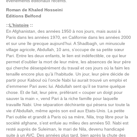
événements éditoriaux récents.
Roman de
Khaled Hosseini
Editions
Belfond
::
L’histoire
::
En Afghanistan, des années 1950 à nos jours, mais aussi à
Paris dans les années 1970, en Californie dans les années 2000
et sur une île grecque aujourd’hui. A Shadbagh, un minuscule
village agricole, Abdullah, 10 ans, s’occupe de sa petite sœur
Pari. Entre les deux enfants, le lien est indéfectible, ce qui leur
permet d’oublier la mort de leur mère, les absences de leur père
qui cherche désespérément du travail et ces jours où la faim les
tenaille encore plus qu’à l’habitude. Un jour, leur père décide de
partir pour Kaboul où l’oncle Nabi lui aurait trouvé un emploi et
d’emmener Pari avec lui. Abdullah sent qu’il se trame quelque
chose. Et de fait, leur père, préférant « couper un doigt pour
sauver la main », vend Pari à la riche famille pour laquelle
travaille Nabi. Une séparation déchirante qui pèsera sur toute la
vie d’Abdullah, même après son exil aux Etats-Unis. La petite
Pari oublie et grandit à Paris où sa mère, Nila, trop libre pour la
société afghane, s’est enfuie au milieu des années 50. Nabi est
resté auprès de Suleiman, le mari de Nila, devenu handicapé
suite à un AVC. Des années plus tard, bien après la chute des