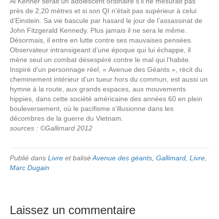
Al Kenner serait un adolescent ordinaire s’il ne mesurait pas
près de 2,20 mètres et si son QI n’était pas supérieur à celui
d’Einstein. Sa vie bascule par hasard le jour de l’assassinat de
John Fitzgerald Kennedy. Plus jamais il ne sera le même.
Désormais, il entre en lutte contre ses mauvaises pensées.
Observateur intransigeant d’une époque qui lui échappe, il
mène seul un combat désespéré contre le mal qui l’habite.
Inspiré d’un personnage réel, « Avenue des Géants », récit du
cheminement intérieur d’un tueur hors du commun, est aussi un
hymne à la route, aux grands espaces, aux mouvements
hippies, dans cette société américaine des années 60 en plein
bouleversement, où le pacifisme s’illusionne dans les
décombres de la guerre du Vietnam.
sources : ©Gallimard 2012
Publié dans
Livre
et balisé
Avenue des géants
,
Gallimard
,
Livre
,
Marc Dugain
Laissez un commentaire