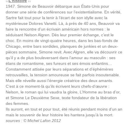
::
L’histoire
::
1947. Simone de Beauvoir débarque aux États-Unis pour
donner une série de conférences sur l’existentialisme. En vérité,
Sartre fait tout pour la tenir à l’écart de son idylle avec la
mystérieuse Dolores Vanetti. Là, à près de 40 ans, Beauvoir va
faire la rencontre d’un écrivain américain hors normes : le
séduisant Nelson Algren. Dès leur premier échange, c’est le
choc. En moins de vingt-quatre heures, dans les bas-fonds de
Chicago, entre bars sordides, planques de junkies et un deux-
pièces sommaire, Simone revit. Avec Algren, elle va découvrir ce
qu’il y a de plus bouleversant dans l’amour au masculin : ses
élans de romantisme, ses fureurs et ses émois enfantins…
Constamment attisée par leurs séparations et d’éphémères
retrouvailles, la tension amoureuse se fait parfois insoutenable.
Mais elle réveille aussi l’énergie créatrice des deux amants.
C’est à ce moment-là qu’ils écrivent leurs chefs-d’œuvre :
Nelson, le roman qui lui vaudra la gloire, L’Homme au bras d’or,
et Simone Le Deuxième Sexe, texte fondateur de la libération
des femmes.
Ils auront, en tout et pour tout, été réunis pendant moins d’un an
mais le souvenir de leur histoire les hantera jusqu’à la mort.
sources : © Michel Lafon 2012