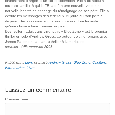
blanchiment d’argent d’un cartel colombien. Elle a dit adieu à
toute sa famille, à qui le FBI a offert une nouvelle vie et une
nouvelle identité en échange du témoignage de son père. Elle a
écouté les mensonges des fédéraux. Aujourd’hui son père a
disparu. Des assassins sont à ses trousses. Il ne lui reste
qu’une chose à faire : sauver sa peau…
Best-seller traduit dans vingt pays « Blue Zone » est le premier
thriller en solo d’Andrew Gross, co-auteur de cinq romans avec
James Patterson, la star du thriller à l’americaine.
sources : ©Flammarion 2008
Publié dans
Livre
et balisé
Andrew Gross
,
Blue Zone
,
Coolture
,
Flammarion
,
Livre
Laissez un commentaire
Commentaire