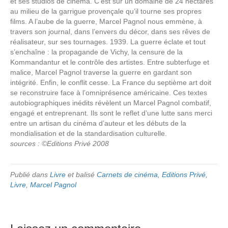
et ses studios de cinéma. C’est sur un domaine de 24 hectares
au milieu de la garrigue provençale qu’il tourne ses propres
films. A l’aube de la guerre, Marcel Pagnol nous emmène, à
travers son journal, dans l’envers du décor, dans ses rêves de
réalisateur, sur ses tournages. 1939. La guerre éclate et tout
s’enchaîne : la propagande de Vichy, la censure de la
Kommandantur et le contrôle des artistes. Entre subterfuge et
malice, Marcel Pagnol traverse la guerre en gardant son
intégrité. Enfin, le conflit cesse. La France du septième art doit
se reconstruire face à l’omniprésence américaine. Ces textes
autobiographiques inédits révèlent un Marcel Pagnol combatif,
engagé et entreprenant. Ils sont le reflet d’une lutte sans merci
entre un artisan du cinéma d’auteur et les débuts de la
mondialisation et de la standardisation culturelle.
sources : ©Editions Privé 2008
Publié dans
Livre
et balisé
Carnets de cinéma
,
Editions Privé
,
Livre
,
Marcel Pagnol