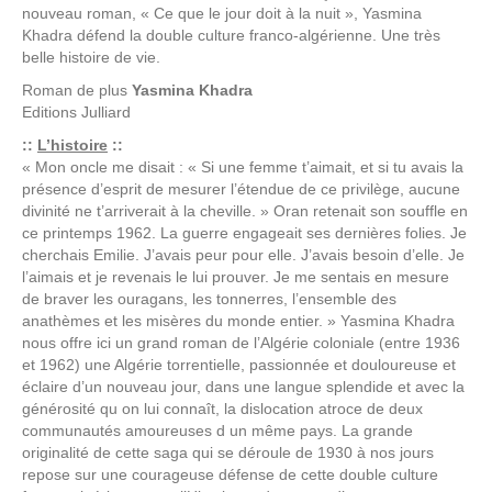
nouveau roman, « Ce que le jour doit à la nuit », Yasmina
Khadra défend la double culture franco-algérienne. Une très
belle histoire de vie.
Roman de
plus
Yasmina Khadra
Editions
Julliard
::
L’histoire
::
« Mon oncle me disait : « Si une femme t’aimait, et si tu avais la
présence d’esprit de mesurer l’étendue de ce privilège, aucune
divinité ne t’arriverait à la cheville. » Oran retenait son souffle en
ce printemps 1962. La guerre engageait ses dernières folies. Je
cherchais Emilie. J’avais peur pour elle. J’avais besoin d’elle. Je
l’aimais et je revenais le lui prouver. Je me sentais en mesure
de braver les ouragans, les tonnerres, l’ensemble des
anathèmes et les misères du monde entier. » Yasmina Khadra
nous offre ici un grand roman de l’Algérie coloniale (entre 1936
et 1962) une Algérie torrentielle, passionnée et douloureuse et
éclaire d’un nouveau jour, dans une langue splendide et avec la
générosité qu on lui connaît, la dislocation atroce de deux
communautés amoureuses d un même pays. La grande
originalité de cette saga qui se déroule de 1930 à nos jours
repose sur une courageuse défense de cette double culture