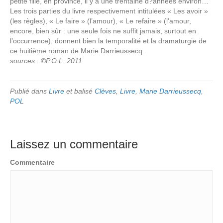
petite fille, en province, il y a une trentaine d?années environ…
Les trois parties du livre respectivement intitulées « Les avoir »
(les règles), « Le faire » (l’amour), « Le refaire » (l’amour,
encore, bien sûr : une seule fois ne suffit jamais, surtout en
l’occurrence), donnent bien la temporalité et la dramaturgie de
ce huitième roman de Marie Darrieussecq.
sources : ©P.O.L. 2011
Publié dans
Livre
et balisé
Clèves
,
Livre
,
Marie Darrieussecq
,
POL
Laissez un commentaire
Commentaire