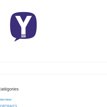
atégories
nterview
ORTRAITS