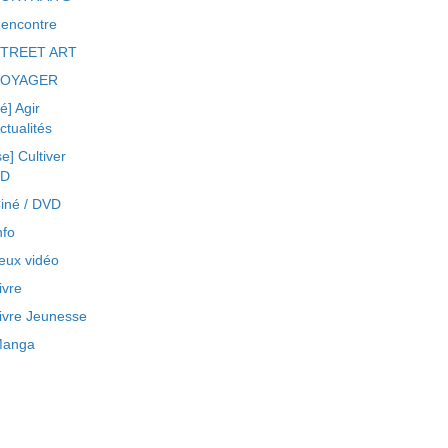
encontre
TREET ART
VOYAGER
ré] Agir
ctualités
se] Cultiver
BD
iné / DVD
nfo
eux vidéo
ivre
ivre Jeunesse
anga