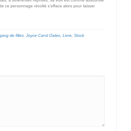
 mais, à différentes reprises, sa voix est comme assourdie
 de ce personnage révolté s’efface alors pour laisser
ang de filles
,
Joyce Carol Oates
,
Livre
,
Stock