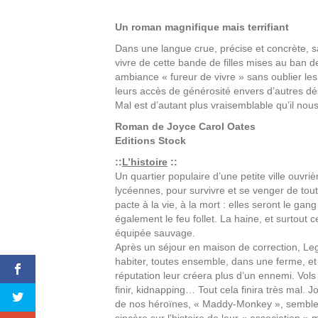
Un roman magnifique mais terrifiant
Dans une langue crue, précise et concrète, s
vivre de cette bande de filles mises au ban de
ambiance « fureur de vivre » sans oublier le
leurs accès de générosité envers d’autres d
Mal est d’autant plus vraisemblable qu’il no
Roman de
Joyce Carol Oates
Editions
Stock
::
L’histoire
::
Un quartier populaire d’une petite ville ouvr
lycéennes, pour survivre et se venger de tout
pacte à la vie, à la mort : elles seront le gang 
également le feu follet. La haine, et surtout
équipée sauvage.
Après un séjour en maison de correction, Legs
habiter, toutes ensemble, dans une ferme, et 
réputation leur créera plus d’un ennemi. Vol
finir, kidnapping… Tout cela finira très mal. 
de nos héroïnes, « Maddy-Monkey », semble fe