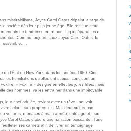
R
S
ans misérabilisme, Joyce Carol Oates dépeint la rage de
 la société dès leur plus jeune âge. Elle restitue cette
s moments de tendresse entre nos cinq inséparables et
[
éshérités. Comme toujours chez Joyce Carol Oates, le
A
us ressemble… .
[
C
I
ière de l’État de New York, dans les années 1950. Cinq
J
es les humiliations qu’elles ont subies, concluent un
Foxfire. « Foxfire » désigne en effet les jolies filles, mais
L
 celle des hommes, va les entraîner dans une impitoyable
L
M
, leur chef adulée, revient avec un rêve : pouvoir
vivre selon leurs propres lois. Mais leur sulfureuse
s de voitures, menaces à main armée, entôlage et, pour
Joyce Carol Oates élabore une narration puissante : l’une
uilleter ses carnets afin de livrer un témoignage