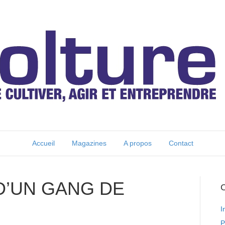
Accueil
Magazines
A propos
Contact
D’UN GANG DE
C
I
P