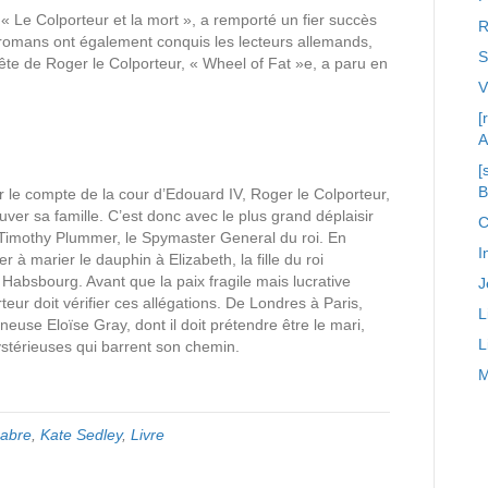
« Le Colporteur et la mort », a remporté un fier succès
R
 romans ont également conquis les lecteurs allemands,
S
te de Roger le Colporteur, « Wheel of Fat »e, a paru en
[
A
[
 le compte de la cour d’Edouard IV, Roger le Colporteur,
ouver sa famille. C’est donc avec le plus grand déplaisir
C
ar Timothy Plummer, le Spymaster General du roi. En
I
r à marier le dauphin à Elizabeth, la fille du roi
s Habsbourg. Avant que la paix fragile mais lucrative
J
eur doit vérifier ces allégations. De Londres à Paris,
L
euse Eloïse Gray, dont il doit prétendre être le mari,
L
ystérieuses qui barrent son chemin.
M
abre
,
Kate Sedley
,
Livre