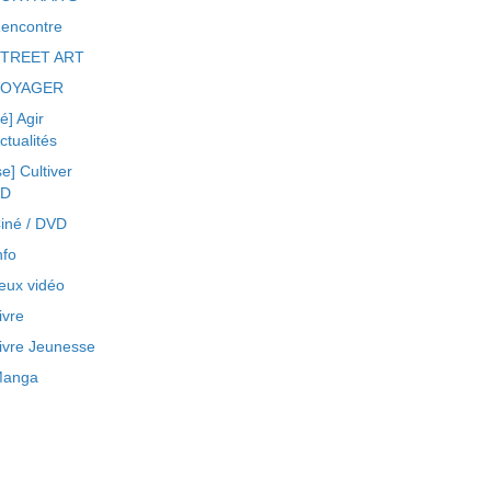
encontre
TREET ART
VOYAGER
ré] Agir
ctualités
se] Cultiver
BD
iné / DVD
nfo
eux vidéo
ivre
ivre Jeunesse
anga