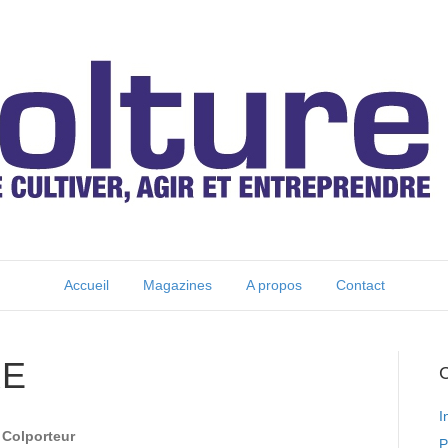
Accueil
Magazines
A propos
Contact
RE
C
I
 Colporteur
P