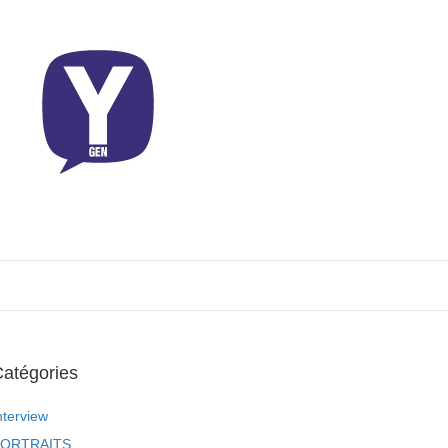
atégories
nterview
ORTRAITS