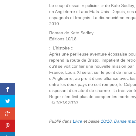
Le coup d’essai » policier » de Kate Sedley, 
en Angleterre et aux Etats-Unis. Depuis, ses
espagnols et français. La dix-neuvième enquê
2010.
Roman de
Kate Sedley
Editions
10/18
::
L’histoire
::
Après une périlleuse aventure écossaise pour
reprend la route de Bristol, impatient de retr
qu’il se voit confier une nouvelle mission p
France, Louis XI serait sur le point de renonce
d’Angleterre, au profit d’une alliance avec le
entre les deux pays ne soit rompue, le Colport
disposant d’un atout de charme : la très vénén
Roger n’en finit plus de compter les morts m
: © 10/18 2010
Publié dans
Livre
et balisé
10/18
,
Danse mac