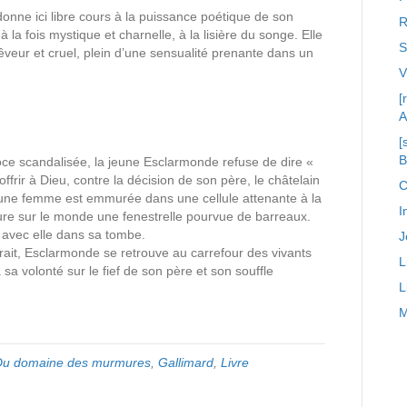
nne ici libre cours à la puissance poétique de son
R
 la fois mystique et charnelle, à la lisière du songe. Elle
S
êveur et cruel, plein d’une sensualité prenante dans un
[
A
[
oce scandalisée, la jeune Esclarmonde refuse de dire «
offrir à Dieu, contre la décision de son père, le châtelain
C
une femme est emmurée dans une cellule attenante à la
I
ure sur le monde une fenestrelle pourvue de barreaux.
é avec elle dans sa tombe.
J
pirait, Esclarmonde se retrouve au carrefour des vivants
L
 sa volonté sur le fief de son père et son souffle
L
M
Du domaine des murmures
,
Gallimard
,
Livre