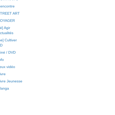
encontre
TREET ART
VOYAGER
ré] Agir
ctualités
se] Cultiver
BD
iné / DVD
nfo
eux vidéo
ivre
ivre Jeunesse
anga