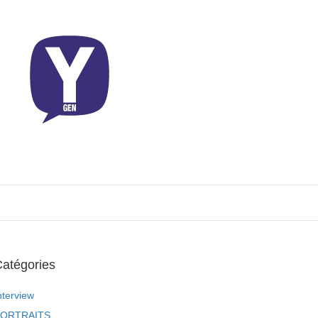
atégories
nterview
ORTRAITS