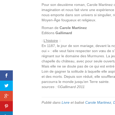
Pour son deuxième roman, Carole Martinez do
imagination et nous fait vivre une expérience à
nous emporte dans son univers si singulier, r
Moyen-Âge fougueux et religieux.
Roman de
Carole Martinez
Editions
Gallimard
::
L’histoire
::
En 1187, le jour de son mariage, devant la n
oui » : elle veut faire respecter son vœu de s’
régnant sur le domaine des Murmures. La je
chapelle du château, avec pour seule ouvert
Mais elle ne se doute pas de ce qui est entr
Loin de gagner la solitude à laquelle elle as
et des morts. Depuis son réduit, elle soufflera
parcourra le monde jusqu’en Terre sainte.
sources : ©Gallimard 2011
Publié dans
Livre
et balisé
Carole Martinez
,