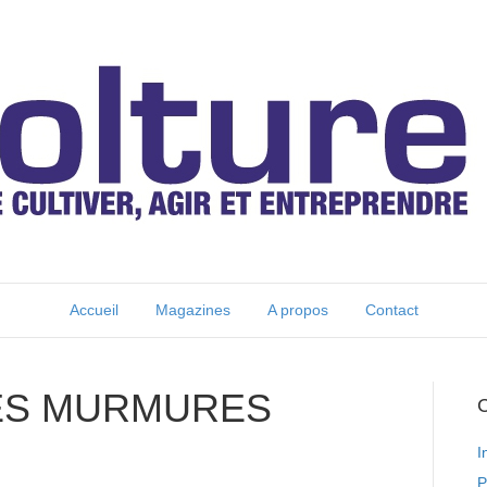
Accueil
Magazines
A propos
Contact
ES MURMURES
C
I
P