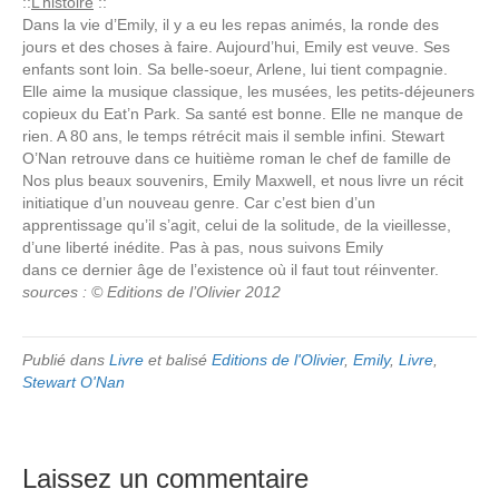
::
L’histoire
::
Dans la vie d’Emily, il y a eu les repas animés, la ronde des
jours et des choses à faire. Aujourd’hui, Emily est veuve. Ses
enfants sont loin. Sa belle-soeur, Arlene, lui tient compagnie.
Elle aime la musique classique, les musées, les petits-déjeuners
copieux du Eat’n Park. Sa santé est bonne. Elle ne manque de
rien. A 80 ans, le temps rétrécit mais il semble infini. Stewart
O’Nan retrouve dans ce huitième roman le chef de famille de
Nos plus beaux souvenirs, Emily Maxwell, et nous livre un récit
initiatique d’un nouveau genre. Car c’est bien d’un
apprentissage qu’il s’agit, celui de la solitude, de la vieillesse,
d’une liberté inédite. Pas à pas, nous suivons Emily
dans ce dernier âge de l’existence où il faut tout réinventer.
sources : © Editions de l’Olivier 2012
Publié dans
Livre
et balisé
Editions de l'Olivier
,
Emily
,
Livre
,
Stewart O'Nan
Laissez un commentaire