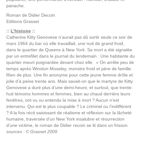
panache.
Roman de
Didier Decoin
Editions
Grasset
::
L’histoire
::
Catherine Kitty Genovese n’aurait pas dû sortir seule ce soir de
mars 1964 du bar où elle travaillait, une nuit de grand froid,
dans le quartier de Queens à New York. Sa mort a été signalée
par un entrefilet dans le journal du lendemain : Une habitante du
quartier meurt poignardée devant chez elle. » On arrête peu de
temps après Winston Moseley, monstre froid et père de famille.
Rien de plus. Une fin anonyme pour cette jeune femme drôle et
jolie d’à peine trente ans. Mais savait-on que le martyre de Kitty
Genovese a duré plus d’une demi-heure, et surtout, que trente-
huit témoins hommes et femmes, bien au chaud derrière leurs
fenêtres, ont vu ou entendu la mise à mort ? Aucun n’est
intervenu. Qui est le plus coupable ? Le criminel ou l’indifférent
? A la fois récit saisissant de réalisme et réflexion sur la lâcheté
humaine, traversée d’un New York insalubre et résurrection
d’une victime, le roman de Didier recoin se lit dans un frisson.
sources : © Grasset 2009