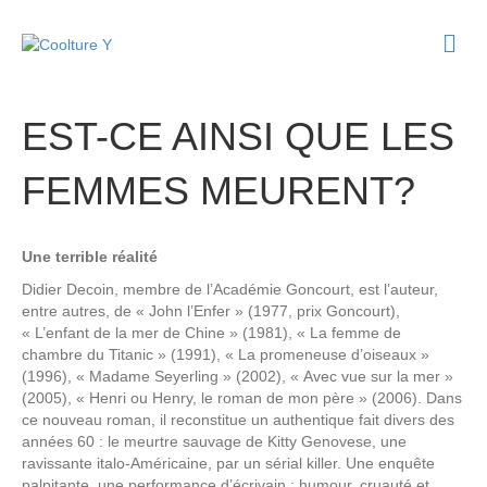
M
e
n
u
EST-CE AINSI QUE LES
FEMMES MEURENT?
Une terrible réalité
Didier Decoin, membre de l’Académie Goncourt, est l’auteur,
entre autres, de « John l’Enfer » (1977, prix Goncourt),
« L’enfant de la mer de Chine » (1981), « La femme de
chambre du Titanic » (1991), « La promeneuse d’oiseaux »
(1996), « Madame Seyerling » (2002), « Avec vue sur la mer »
(2005), « Henri ou Henry, le roman de mon père » (2006). Dans
ce nouveau roman, il reconstitue un authentique fait divers des
années 60 : le meurtre sauvage de Kitty Genovese, une
ravissante italo-Américaine, par un sérial killer. Une enquête
palpitante, une performance d’écrivain : humour, cruauté et