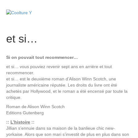
M
e
n
u
et si…
Si on pouvait tout recommencer…
et si… vous pouviez revenir sept ans en arrière et tout
recommencer.
et si… est le deuxième roman d’Alison Winn Scotch, une
journaliste américaine réputée. Les droits du livre ont été
achetés par Hollywood, et le roman a été encensé par toute la
critique.
Roman de
Alison Winn Scotch
Editions
Gutenberg
::
L’histoire
::
Jillian s’ennuie dans sa maison de la banlieue chic new-
yorkaise. Alors que son mari s’investit de plus en plus dans son