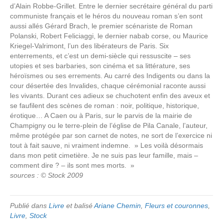
d’Alain Robbe-Grillet. Entre le dernier secrétaire général du parti
communiste français et le héros du nouveau roman s’en sont
aussi allés Gérard Brach, le premier scénariste de Roman
Polanski, Robert Feliciaggi, le dernier nabab corse, ou Maurice
Kriegel-Valrimont, l’un des libérateurs de Paris. Six
enterrements, et c’est un demi-siècle qui ressuscite – ses
utopies et ses barbaries, son cinéma et sa littérature, ses
héroïsmes ou ses errements. Au carré des Indigents ou dans la
cour désertée des Invalides, chaque cérémonial raconte aussi
les vivants. Durant ces adieux se chuchotent enfin des aveux et
se faufilent des scènes de roman : noir, politique, historique,
érotique… A Caen ou à Paris, sur le parvis de la mairie de
Champigny ou le terre-plein de l’église de Pila Canale, l’auteur,
même protégée par son carnet de notes, ne sort de l’exercice ni
tout à fait sauve, ni vraiment indemne. » Les voilà désormais
dans mon petit cimetière. Je ne suis pas leur famille, mais –
comment dire ? – ils sont mes morts. »
sources : © Stock 2009
Publié dans
Livre
et balisé
Ariane Chemin
,
Fleurs et couronnes
,
Livre
,
Stock