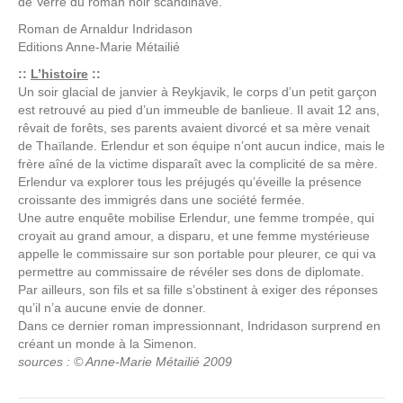
de Verre du roman noir scandinave.
Roman de
Arnaldur Indridason
Editions
Anne-Marie Métailié
::
L’histoire
::
Un soir glacial de janvier à Reykjavik, le corps d’un petit garçon
est retrouvé au pied d’un immeuble de banlieue. Il avait 12 ans,
rêvait de forêts, ses parents avaient divorcé et sa mère venait
de Thaïlande. Erlendur et son équipe n’ont aucun indice, mais le
frère aîné de la victime disparaît avec la complicité de sa mère.
Erlendur va explorer tous les préjugés qu’éveille la présence
croissante des immigrés dans une société fermée.
Une autre enquête mobilise Erlendur, une femme trompée, qui
croyait au grand amour, a disparu, et une femme mystérieuse
appelle le commissaire sur son portable pour pleurer, ce qui va
permettre au commissaire de révéler ses dons de diplomate.
Par ailleurs, son fils et sa fille s’obstinent à exiger des réponses
qu’il n’a aucune envie de donner.
Dans ce dernier roman impressionnant, Indridason surprend en
créant un monde à la Simenon.
sources : © Anne-Marie Métailié 2009