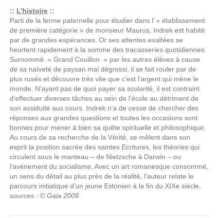
::
L’histoire
::
Parti de la ferme paternelle pour étudier dans l’ « établissement
de première catégorie » de monsieur Maurus, Indrek est habité
par de grandes espérances. Or ses attentes exaltées se
heurtent rapidement à la somme des tracasseries quotidiennes.
Surnommé » Grand Couillon » par les autres élèves à cause
de sa naïveté de paysan mal dégrossi, il se fait rouler par de
plus rusés et découvre très vite que c’est l’argent qui mène le
monde. N’ayant pas de quoi payer sa scolarité, il est contraint
d’effectuer diverses tâches au sein de l’école au détriment de
son assiduité aux cours. Indrek n’a de cesse de chercher des
réponses aux grandes questions et toutes les occasions sont
bonnes pour mener à bien sa quête spirituelle et philosophique.
Au cours de sa recherche de la Vérité, se mêlent dans son
esprit la position sacrée des saintes Ecritures, les théories qui
circulent sous le manteau – de Nietzsche à Darwin – ou
l’avènement du socialisme. Avec un art romanesque consommé,
un sens du détail au plus près de la réalité, l’auteur relate le
parcours initiatique d’un jeune Estonien à la fin du XIXe siècle.
sources : © Gaia 2009