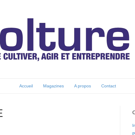
Accueil
Magazines
A propos
Contact
E
C
I
P