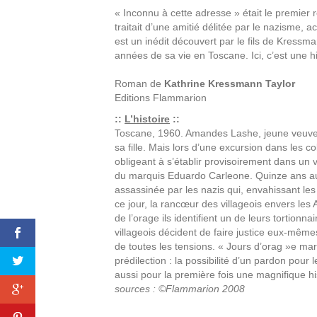
« Inconnu à cette adresse » était le premier
traitait d’une amitié délitée par le nazisme, 
est un inédit découvert par le fils de Kressm
années de sa vie en Toscane. Ici, c’est une h
Roman de
Kathrine Kressmann Taylor
Editions
Flammarion
::
L’histoire
::
Toscane, 1960. Amandes Lashe, jeune veuve 
sa fille. Mais lors d’une excursion dans les co
obligeant à s’établir provisoirement dans un v
du marquis Eduardo Carleone. Quinze ans au
assassinée par les nazis qui, envahissant le
ce jour, la rancœur des villageois envers les
de l’orage ils identifient un de leurs tortion
villageois décident de faire justice eux-même
de toutes les tensions. « Jours d’orag »e ma
prédilection : la possibilité d’un pardon pou
aussi pour la première fois une magnifique hi
sources : ©Flammarion 2008