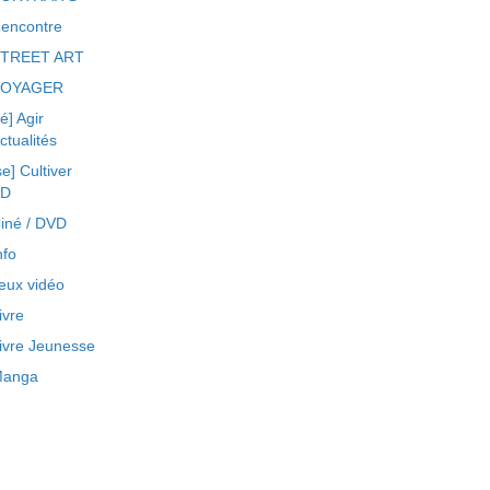
encontre
TREET ART
VOYAGER
ré] Agir
ctualités
se] Cultiver
BD
iné / DVD
nfo
eux vidéo
ivre
ivre Jeunesse
anga