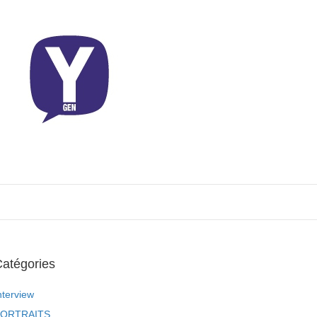
atégories
nterview
ORTRAITS