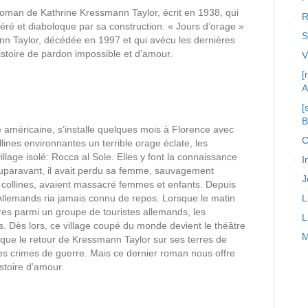
 roman de Kathrine Kressmann Taylor, écrit en 1938, qui
R
acéré et diaboloque par sa construction. « Jours d’orage »
S
ann Taylor, décédée en 1997 et qui avécu les dernières
istoire de pardon impossible et d’amour.
[
A
[
américaine, s’installe quelques mois à Florence avec
C
llines environnantes un terrible orage éclate, les
illage isolé: Rocca al Sole. Elles y font la connaissance
I
paravant, il avait perdu sa femme, sauvagement
J
s collines, avaient massacré femmes et enfants. Depuis
 Allemands ria jamais connu de repos. Lorsque le matin
L
naires parmi un groupe de touristes allemands, les
L
s. Dès lors, ce village coupé du monde devient le théâtre
M
rque le retour de Kressmann Taylor sur ses terres de
r les crimes de guerre. Mais ce dernier roman nous offre
stoire d’amour.