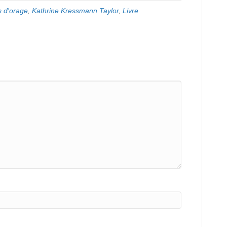
s d'orage
,
Kathrine Kressmann Taylor
,
Livre