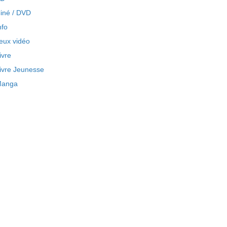
iné / DVD
nfo
eux vidéo
ivre
ivre Jeunesse
anga