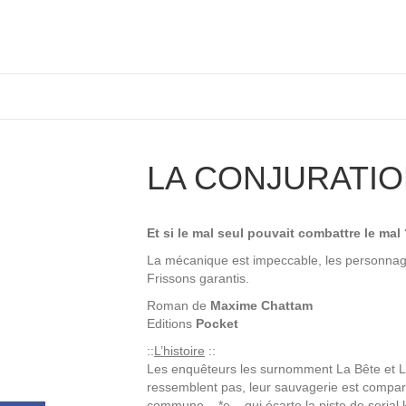
LA CONJURATIO
Et si le mal seul pouvait combattre le mal
La mécanique est impeccable, les personnages
Frissons garantis.
Roman de
Maxime Chattam
Editions
Pocket
::
L’histoire
::
Les enquêteurs les surnomment La Bête et L
ressemblent pas, leur sauvagerie est compar
commune – *e – qui écarte la piste de serial k