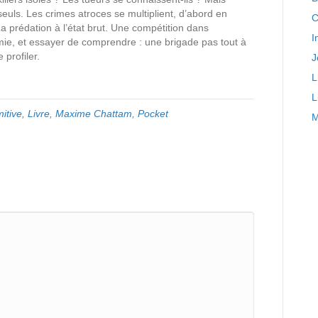
euls. Les crimes atroces se multiplient, d’abord en
C
La prédation à l’état brut. Une compétition dans
I
mie, et essayer de comprendre : une brigade pas tout à
 profiler.
J
L
L
mitive
,
Livre
,
Maxime Chattam
,
Pocket
M