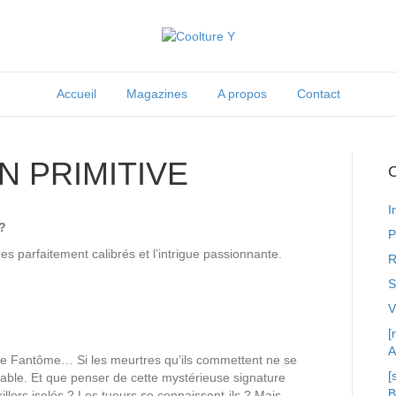
Accueil
Magazines
A propos
Contact
N PRIMITIVE
C
I
 ?
P
 parfaitement calibrés et l’intrigue passionnante.
R
S
[
A
e Fantôme… Si les meurtres qu’ils commettent ne se
[
able. Et que penser de cette mystérieuse signature
illers isolés ? Les tueurs se connaissent-ils ? Mais