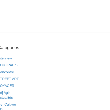
atégories
nterview
ORTRAITS
encontre
TREET ART
VOYAGER
ré] Agir
ctualités
se] Cultiver
BD