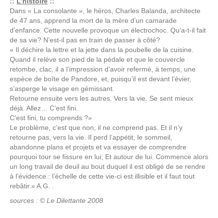
::
L’histoire
::
Dans « La consolante », le héros, Charles Balanda, architecte
de 47 ans, apprend la mort de la mère d’un camarade
d’enfance. Cette nouvelle provoque un électrochoc. Qu’a-t-il fait
de sa vie? N’est-il pas en train de passer à côté?
« Il déchire la lettre et la jette dans la poubelle de la cuisine.
Quand il relève son pied de la pédale et que le couvercle
retombe, clac, il a l’impression d’avoir refermé, à temps, une
espèce de boîte de Pandore, et, puisqu’il est devant l’évier,
s’asperge le visage en gémissant.
Retourne ensuite vers les autres. Vers la vie. Se sent mieux
déjà. Allez… C’est fini.
C’est fini, tu comprends ?»
Le problème, c’est que non, il ne comprend pas. Et il n’y
retourne pas, vers la vie. Il perd l’appétit, le sommeil,
abandonne plans et projets et va essayer de comprendre
pourquoi tour se fissure en lui; Et autour de lui. Commence alors
un long travail de deuil au bout duquel il est obligé de se rendre
à l’évidence : l’échelle de cette vie-ci est illisible et il faut tout
rebâtir.» A.G. .
sources : © Le Dilettante 2008