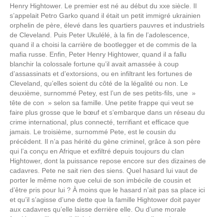
Henry Hightower. Le premier est né au début du xxe siècle. Il
s’appelait Petro Garko quand il était un petit immigré ukrainien
orphelin de père, élevé dans les quartiers pauvres et industriels
de Cleveland. Puis Peter Ukulélé, à la fin de l’adolescence,
quand il a choisi la carrière de bootlegger et de commis de la
mafia russe. Enfin, Peter Henry Hightower, quand il a fallu
blanchir la colossale fortune qu’il avait amassée à coup
d’assassinats et d’extorsions, ou en infiltrant les fortunes de
Cleveland, qu’elles soient du côté de la légalité ou non. Le
deuxième, surnommé Petey, est l’un de ses petits-fils, une »
tête de con » selon sa famille. Une petite frappe qui veut se
faire plus grosse que le bœuf et s’embarque dans un réseau du
crime international, plus connecté, terrifiant et efficace que
jamais. Le troisième, surnommé Pete, est le cousin du
précédent. Il n’a pas hérité du gène criminel, grâce à son père
qui l’a conçu en Afrique et exfiltré depuis toujours du clan
Hightower, dont la puissance repose encore sur des dizaines de
cadavres. Pete ne sait rien des siens. Quel hasard lui vaut de
porter le même nom que celui de son imbécile de cousin et
d’être pris pour lui ? À moins que le hasard n’ait pas sa place ici
et qu’il s’agisse d’une dette que la famille Hightower doit payer
aux cadavres qu’elle laisse derrière elle. Ou d’une morale