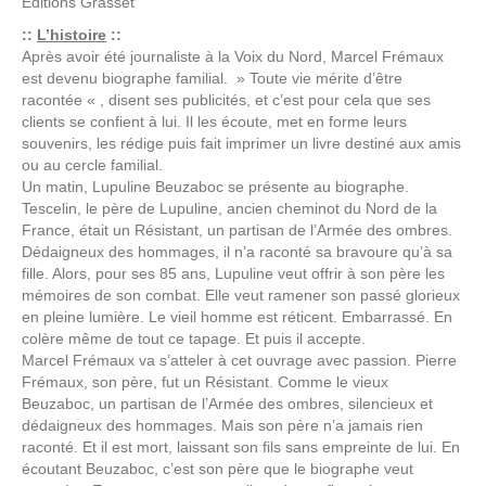
Editions
Grasset
::
L’histoire
::
Après avoir été journaliste à la Voix du Nord, Marcel Frémaux
est devenu biographe familial. » Toute vie mérite d’être
racontée « , disent ses publicités, et c’est pour cela que ses
clients se confient à lui. Il les écoute, met en forme leurs
souvenirs, les rédige puis fait imprimer un livre destiné aux amis
ou au cercle familial.
Un matin, Lupuline Beuzaboc se présente au biographe.
Tescelin, le père de Lupuline, ancien cheminot du Nord de la
France, était un Résistant, un partisan de l’Armée des ombres.
Dédaigneux des hommages, il n’a raconté sa bravoure qu’à sa
fille. Alors, pour ses 85 ans, Lupuline veut offrir à son père les
mémoires de son combat. Elle veut ramener son passé glorieux
en pleine lumière. Le vieil homme est réticent. Embarrassé. En
colère même de tout ce tapage. Et puis il accepte.
Marcel Frémaux va s’atteler à cet ouvrage avec passion. Pierre
Frémaux, son père, fut un Résistant. Comme le vieux
Beuzaboc, un partisan de l’Armée des ombres, silencieux et
dédaigneux des hommages. Mais son père n’a jamais rien
raconté. Et il est mort, laissant son fils sans empreinte de lui. En
écoutant Beuzaboc, c’est son père que le biographe veut